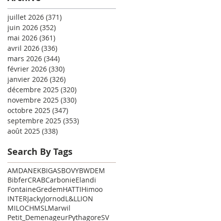
juillet 2026
(371)
371 posts
juin 2026
(352)
352 posts
mai 2026
(361)
361 posts
avril 2026
(336)
336 posts
mars 2026
(344)
344 posts
février 2026
(330)
330 posts
janvier 2026
(326)
326 posts
décembre 2025
(320)
320 posts
novembre 2025
(330)
330 posts
octobre 2025
(347)
347 posts
septembre 2025
(353)
353 posts
août 2025
(338)
338 posts
Search By Tags
AMD
ANEK
BIGAS
BOVY
BWDEM
Bibfer
CRAB
Carbonie
Elandi
Fontaine
Gredem
HATTI
Himoo
INTER
Jacky
Jornod
L&L
LION
MILOCH
MSL
Marwil
Petit_Demenageur
Pythagore
SV