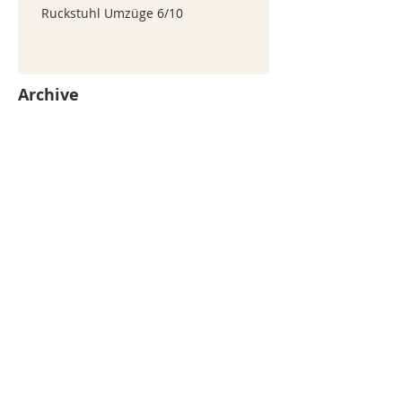
Ruckstuhl Umzüge 6/10
Archive
juillet 2026
(371)
371 posts
juin 2026
(352)
352 posts
mai 2026
(361)
361 posts
avril 2026
(336)
336 posts
mars 2026
(344)
344 posts
février 2026
(330)
330 posts
janvier 2026
(326)
326 posts
décembre 2025
(320)
320 posts
novembre 2025
(330)
330 posts
octobre 2025
(347)
347 posts
septembre 2025
(353)
353 posts
août 2025
(338)
338 posts
Search By Tags