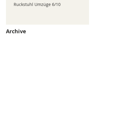
Ruckstuhl Umzüge 6/10
Archive
juillet 2026
(371)
371 posts
juin 2026
(352)
352 posts
mai 2026
(361)
361 posts
avril 2026
(336)
336 posts
mars 2026
(344)
344 posts
février 2026
(330)
330 posts
janvier 2026
(326)
326 posts
décembre 2025
(320)
320 posts
novembre 2025
(330)
330 posts
octobre 2025
(347)
347 posts
septembre 2025
(353)
353 posts
août 2025
(338)
338 posts
Search By Tags