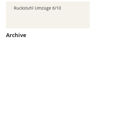
Ruckstuhl Umzüge 6/10
Archive
juillet 2026
(371)
371 posts
juin 2026
(352)
352 posts
mai 2026
(361)
361 posts
avril 2026
(336)
336 posts
mars 2026
(344)
344 posts
février 2026
(330)
330 posts
janvier 2026
(326)
326 posts
décembre 2025
(320)
320 posts
novembre 2025
(330)
330 posts
octobre 2025
(347)
347 posts
septembre 2025
(353)
353 posts
août 2025
(338)
338 posts
Search By Tags