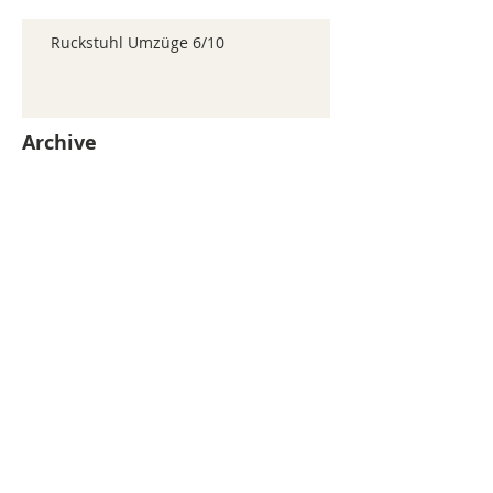
Ruckstuhl Umzüge 6/10
Archive
juillet 2026
(371)
371 posts
juin 2026
(352)
352 posts
mai 2026
(361)
361 posts
avril 2026
(336)
336 posts
mars 2026
(344)
344 posts
février 2026
(330)
330 posts
janvier 2026
(326)
326 posts
décembre 2025
(320)
320 posts
novembre 2025
(330)
330 posts
octobre 2025
(347)
347 posts
septembre 2025
(353)
353 posts
août 2025
(338)
338 posts