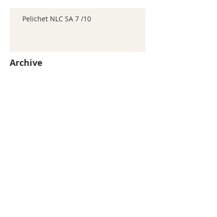
Pelichet NLC SA 7 /10
Archive
juillet 2026
(155)
155 posts
juin 2026
(352)
352 posts
mai 2026
(361)
361 posts
avril 2026
(336)
336 posts
mars 2026
(344)
344 posts
février 2026
(330)
330 posts
janvier 2026
(326)
326 posts
décembre 2025
(320)
320 posts
novembre 2025
(330)
330 posts
octobre 2025
(347)
347 posts
septembre 2025
(353)
353 posts
août 2025
(338)
338 posts
juillet 2025
(216)
216 posts