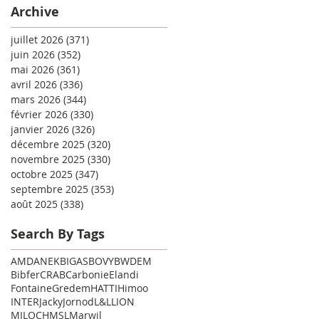
Archive
juillet 2026
(371)
371 posts
juin 2026
(352)
352 posts
mai 2026
(361)
361 posts
avril 2026
(336)
336 posts
mars 2026
(344)
344 posts
février 2026
(330)
330 posts
janvier 2026
(326)
326 posts
décembre 2025
(320)
320 posts
novembre 2025
(330)
330 posts
octobre 2025
(347)
347 posts
septembre 2025
(353)
353 posts
août 2025
(338)
338 posts
Search By Tags
AMD
ANEK
BIGAS
BOVY
BWDEM
Bibfer
CRAB
Carbonie
Elandi
Fontaine
Gredem
HATTI
Himoo
INTER
Jacky
Jornod
L&L
LION
MILOCH
MSL
Marwil