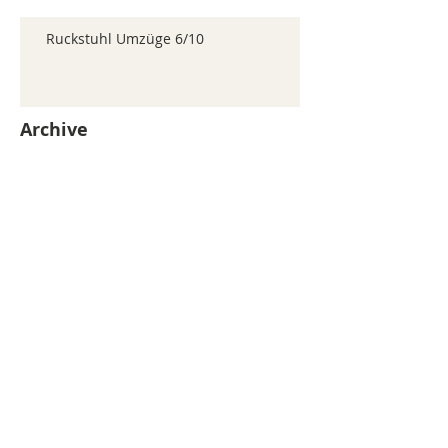
Ruckstuhl Umzüge 6/10
Archive
juillet 2026
(371)
371 posts
juin 2026
(352)
352 posts
mai 2026
(361)
361 posts
avril 2026
(336)
336 posts
mars 2026
(344)
344 posts
février 2026
(330)
330 posts
janvier 2026
(326)
326 posts
décembre 2025
(320)
320 posts
novembre 2025
(330)
330 posts
octobre 2025
(347)
347 posts
septembre 2025
(353)
353 posts
août 2025
(338)
338 posts