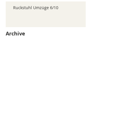
Ruckstuhl Umzüge 6/10
Archive
juillet 2026
(371)
371 posts
juin 2026
(352)
352 posts
mai 2026
(361)
361 posts
avril 2026
(336)
336 posts
mars 2026
(344)
344 posts
février 2026
(330)
330 posts
janvier 2026
(326)
326 posts
décembre 2025
(320)
320 posts
novembre 2025
(330)
330 posts
octobre 2025
(347)
347 posts
septembre 2025
(353)
353 posts
août 2025
(338)
338 posts
Search By Tags