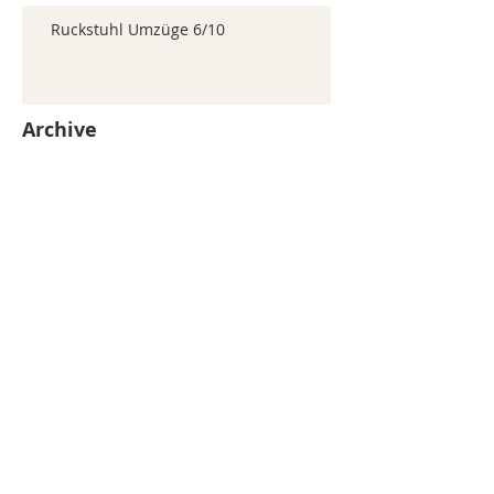
Ruckstuhl Umzüge 6/10
Archive
juillet 2026
(371)
371 posts
juin 2026
(352)
352 posts
mai 2026
(361)
361 posts
avril 2026
(336)
336 posts
mars 2026
(344)
344 posts
février 2026
(330)
330 posts
janvier 2026
(326)
326 posts
décembre 2025
(320)
320 posts
novembre 2025
(330)
330 posts
octobre 2025
(347)
347 posts
septembre 2025
(353)
353 posts
août 2025
(338)
338 posts
Search By Tags