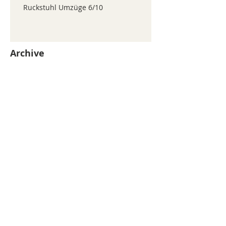
Ruckstuhl Umzüge 6/10
Archive
juillet 2026
(371)
371 posts
juin 2026
(352)
352 posts
mai 2026
(361)
361 posts
avril 2026
(336)
336 posts
mars 2026
(344)
344 posts
février 2026
(330)
330 posts
janvier 2026
(326)
326 posts
décembre 2025
(320)
320 posts
novembre 2025
(330)
330 posts
octobre 2025
(347)
347 posts
septembre 2025
(353)
353 posts
août 2025
(338)
338 posts
Search By Tags