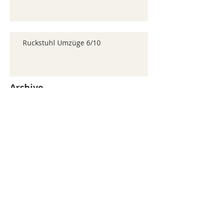
Ruckstuhl Umzüge 6/10
Archive
juillet 2026
(371)
371 posts
juin 2026
(352)
352 posts
mai 2026
(361)
361 posts
avril 2026
(336)
336 posts
mars 2026
(344)
344 posts
février 2026
(330)
330 posts
janvier 2026
(326)
326 posts
décembre 2025
(320)
320 posts
novembre 2025
(330)
330 posts
octobre 2025
(347)
347 posts
septembre 2025
(353)
353 posts