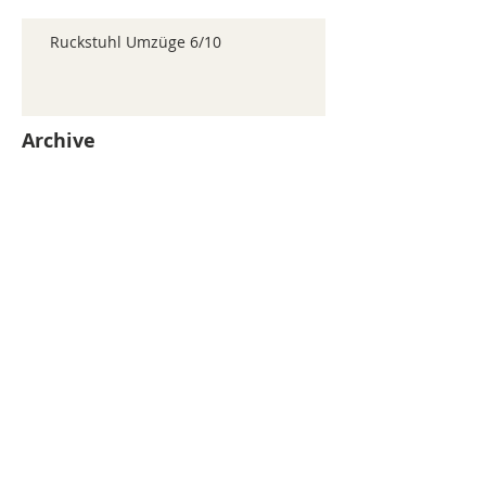
Ruckstuhl Umzüge 6/10
Archive
juillet 2026
(371)
371 posts
juin 2026
(352)
352 posts
mai 2026
(361)
361 posts
avril 2026
(336)
336 posts
mars 2026
(344)
344 posts
février 2026
(330)
330 posts
janvier 2026
(326)
326 posts
décembre 2025
(320)
320 posts
novembre 2025
(330)
330 posts
octobre 2025
(347)
347 posts
septembre 2025
(353)
353 posts
août 2025
(338)
338 posts