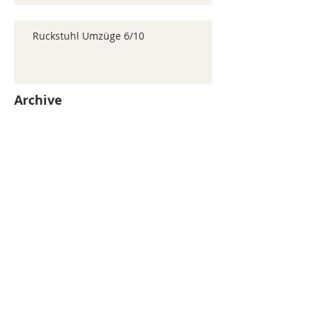
Ruckstuhl Umzüge 6/10
Archive
juillet 2026
(371)
371 posts
juin 2026
(352)
352 posts
mai 2026
(361)
361 posts
avril 2026
(336)
336 posts
mars 2026
(344)
344 posts
février 2026
(330)
330 posts
janvier 2026
(326)
326 posts
décembre 2025
(320)
320 posts
novembre 2025
(330)
330 posts
octobre 2025
(347)
347 posts
septembre 2025
(353)
353 posts
août 2025
(338)
338 posts