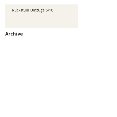
Ruckstuhl Umzüge 6/10
Archive
juillet 2026
(371)
371 posts
juin 2026
(352)
352 posts
mai 2026
(361)
361 posts
avril 2026
(336)
336 posts
mars 2026
(344)
344 posts
février 2026
(330)
330 posts
janvier 2026
(326)
326 posts
décembre 2025
(320)
320 posts
novembre 2025
(330)
330 posts
octobre 2025
(347)
347 posts
septembre 2025
(353)
353 posts
août 2025
(338)
338 posts