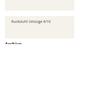
Ruckstuhl Umzüge 6/10
Archive
juillet 2026
(371)
371 posts
juin 2026
(352)
352 posts
mai 2026
(361)
361 posts
avril 2026
(336)
336 posts
mars 2026
(344)
344 posts
février 2026
(330)
330 posts
janvier 2026
(326)
326 posts
décembre 2025
(320)
320 posts
novembre 2025
(330)
330 posts
octobre 2025
(347)
347 posts
septembre 2025
(353)
353 posts