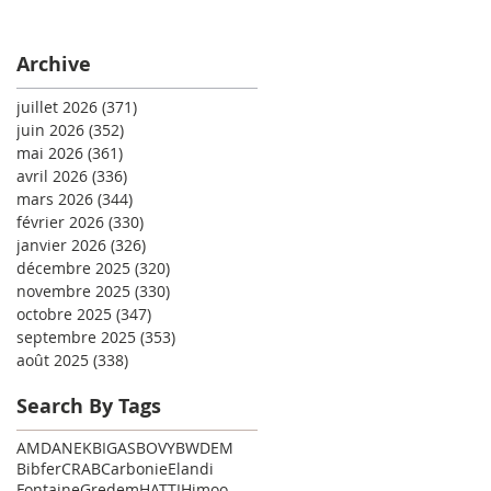
Archive
juillet 2026
(371)
371 posts
juin 2026
(352)
352 posts
mai 2026
(361)
361 posts
avril 2026
(336)
336 posts
mars 2026
(344)
344 posts
février 2026
(330)
330 posts
janvier 2026
(326)
326 posts
décembre 2025
(320)
320 posts
novembre 2025
(330)
330 posts
octobre 2025
(347)
347 posts
septembre 2025
(353)
353 posts
août 2025
(338)
338 posts
Search By Tags
AMD
ANEK
BIGAS
BOVY
BWDEM
Bibfer
CRAB
Carbonie
Elandi
Fontaine
Gredem
HATTI
Himoo