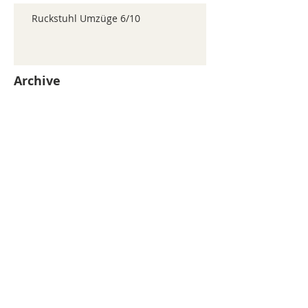
Ruckstuhl Umzüge 6/10
Archive
juillet 2026
(371)
371 posts
juin 2026
(352)
352 posts
mai 2026
(361)
361 posts
avril 2026
(336)
336 posts
mars 2026
(344)
344 posts
février 2026
(330)
330 posts
janvier 2026
(326)
326 posts
décembre 2025
(320)
320 posts
novembre 2025
(330)
330 posts
octobre 2025
(347)
347 posts
septembre 2025
(353)
353 posts
août 2025
(338)
338 posts
Search By Tags