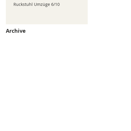
Ruckstuhl Umzüge 6/10
Archive
juillet 2026
(371)
371 posts
juin 2026
(352)
352 posts
mai 2026
(361)
361 posts
avril 2026
(336)
336 posts
mars 2026
(344)
344 posts
février 2026
(330)
330 posts
janvier 2026
(326)
326 posts
décembre 2025
(320)
320 posts
novembre 2025
(330)
330 posts
octobre 2025
(347)
347 posts
septembre 2025
(353)
353 posts
août 2025
(338)
338 posts
Search By Tags