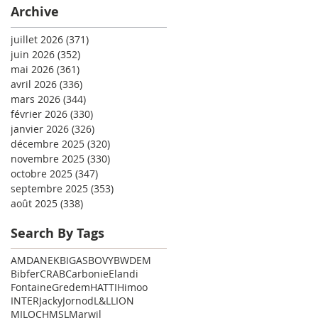
Archive
juillet 2026
(371)
371 posts
juin 2026
(352)
352 posts
mai 2026
(361)
361 posts
avril 2026
(336)
336 posts
mars 2026
(344)
344 posts
février 2026
(330)
330 posts
janvier 2026
(326)
326 posts
décembre 2025
(320)
320 posts
novembre 2025
(330)
330 posts
octobre 2025
(347)
347 posts
septembre 2025
(353)
353 posts
août 2025
(338)
338 posts
Search By Tags
AMD
ANEK
BIGAS
BOVY
BWDEM
Bibfer
CRAB
Carbonie
Elandi
Fontaine
Gredem
HATTI
Himoo
INTER
Jacky
Jornod
L&L
LION
MILOCH
MSL
Marwil