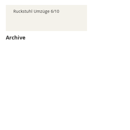
Ruckstuhl Umzüge 6/10
Archive
juillet 2026
(371)
371 posts
juin 2026
(352)
352 posts
mai 2026
(361)
361 posts
avril 2026
(336)
336 posts
mars 2026
(344)
344 posts
février 2026
(330)
330 posts
janvier 2026
(326)
326 posts
décembre 2025
(320)
320 posts
novembre 2025
(330)
330 posts
octobre 2025
(347)
347 posts
septembre 2025
(353)
353 posts
août 2025
(338)
338 posts