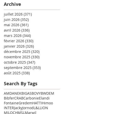
Archive
juillet 2026
(371)
371 posts
juin 2026
(352)
352 posts
mai 2026
(361)
361 posts
avril 2026
(336)
336 posts
mars 2026
(344)
344 posts
février 2026
(330)
330 posts
janvier 2026
(326)
326 posts
décembre 2025
(320)
320 posts
novembre 2025
(330)
330 posts
octobre 2025
(347)
347 posts
septembre 2025
(353)
353 posts
août 2025
(338)
338 posts
Search By Tags
AMD
ANEK
BIGAS
BOVY
BWDEM
Bibfer
CRAB
Carbonie
Elandi
Fontaine
Gredem
HATTI
Himoo
INTER
Jacky
Jornod
L&L
LION
MILOCH
MSL
Marwil