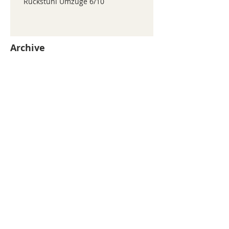
Ruckstuhl Umzüge 6/10
Archive
juillet 2026
(371)
371 posts
juin 2026
(352)
352 posts
mai 2026
(361)
361 posts
avril 2026
(336)
336 posts
mars 2026
(344)
344 posts
février 2026
(330)
330 posts
janvier 2026
(326)
326 posts
décembre 2025
(320)
320 posts
novembre 2025
(330)
330 posts
octobre 2025
(347)
347 posts
septembre 2025
(353)
353 posts
août 2025
(338)
338 posts
Search By Tags