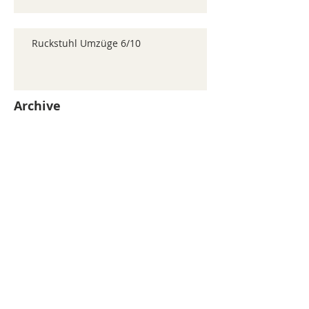
Ruckstuhl Umzüge 6/10
Archive
juillet 2026
(371)
371 posts
juin 2026
(352)
352 posts
mai 2026
(361)
361 posts
avril 2026
(336)
336 posts
mars 2026
(344)
344 posts
février 2026
(330)
330 posts
janvier 2026
(326)
326 posts
décembre 2025
(320)
320 posts
novembre 2025
(330)
330 posts
octobre 2025
(347)
347 posts
septembre 2025
(353)
353 posts
août 2025
(338)
338 posts