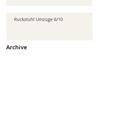
Ruckstuhl Umzüge 6/10
Archive
juillet 2026
(371)
371 posts
juin 2026
(352)
352 posts
mai 2026
(361)
361 posts
avril 2026
(336)
336 posts
mars 2026
(344)
344 posts
février 2026
(330)
330 posts
janvier 2026
(326)
326 posts
décembre 2025
(320)
320 posts
novembre 2025
(330)
330 posts
octobre 2025
(347)
347 posts
septembre 2025
(353)
353 posts
août 2025
(338)
338 posts