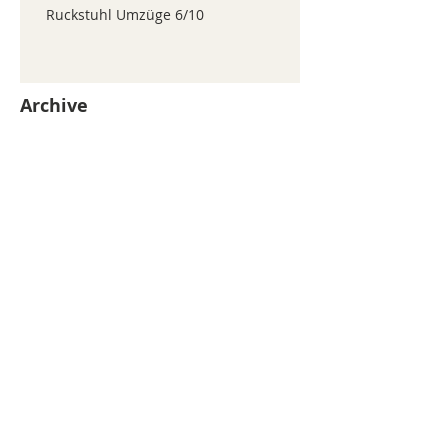
Ruckstuhl Umzüge 6/10
Archive
juillet 2026
(371)
371 posts
juin 2026
(352)
352 posts
mai 2026
(361)
361 posts
avril 2026
(336)
336 posts
mars 2026
(344)
344 posts
février 2026
(330)
330 posts
janvier 2026
(326)
326 posts
décembre 2025
(320)
320 posts
novembre 2025
(330)
330 posts
octobre 2025
(347)
347 posts
septembre 2025
(353)
353 posts
août 2025
(338)
338 posts
Search By Tags