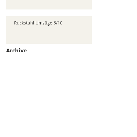
Ruckstuhl Umzüge 6/10
Archive
juillet 2026
(371)
371 posts
juin 2026
(352)
352 posts
mai 2026
(361)
361 posts
avril 2026
(336)
336 posts
mars 2026
(344)
344 posts
février 2026
(330)
330 posts
janvier 2026
(326)
326 posts
décembre 2025
(320)
320 posts
novembre 2025
(330)
330 posts
octobre 2025
(347)
347 posts
septembre 2025
(353)
353 posts