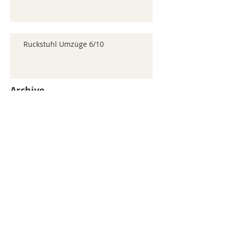
Ruckstuhl Umzüge 6/10
Archive
juillet 2026
(371)
371 posts
juin 2026
(352)
352 posts
mai 2026
(361)
361 posts
avril 2026
(336)
336 posts
mars 2026
(344)
344 posts
février 2026
(330)
330 posts
janvier 2026
(326)
326 posts
décembre 2025
(320)
320 posts
novembre 2025
(330)
330 posts
octobre 2025
(347)
347 posts
septembre 2025
(353)
353 posts