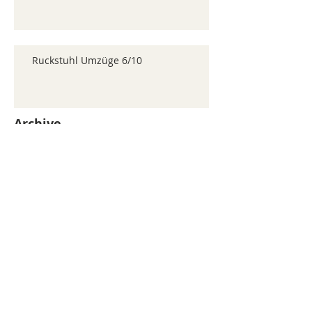
Ruckstuhl Umzüge 6/10
Archive
juillet 2026
(371)
371 posts
juin 2026
(352)
352 posts
mai 2026
(361)
361 posts
avril 2026
(336)
336 posts
mars 2026
(344)
344 posts
février 2026
(330)
330 posts
janvier 2026
(326)
326 posts
décembre 2025
(320)
320 posts
novembre 2025
(330)
330 posts
octobre 2025
(347)
347 posts
septembre 2025
(353)
353 posts