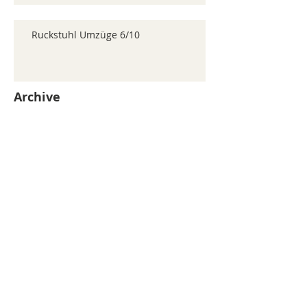
Ruckstuhl Umzüge 6/10
Archive
juillet 2026
(371)
371 posts
juin 2026
(352)
352 posts
mai 2026
(361)
361 posts
avril 2026
(336)
336 posts
mars 2026
(344)
344 posts
février 2026
(330)
330 posts
janvier 2026
(326)
326 posts
décembre 2025
(320)
320 posts
novembre 2025
(330)
330 posts
octobre 2025
(347)
347 posts
septembre 2025
(353)
353 posts
août 2025
(338)
338 posts