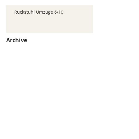
Ruckstuhl Umzüge 6/10
Archive
juillet 2026
(371)
371 posts
juin 2026
(352)
352 posts
mai 2026
(361)
361 posts
avril 2026
(336)
336 posts
mars 2026
(344)
344 posts
février 2026
(330)
330 posts
janvier 2026
(326)
326 posts
décembre 2025
(320)
320 posts
novembre 2025
(330)
330 posts
octobre 2025
(347)
347 posts
septembre 2025
(353)
353 posts
août 2025
(338)
338 posts