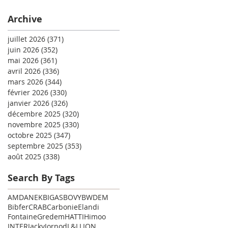
Archive
juillet 2026
(371)
371 posts
juin 2026
(352)
352 posts
mai 2026
(361)
361 posts
avril 2026
(336)
336 posts
mars 2026
(344)
344 posts
février 2026
(330)
330 posts
janvier 2026
(326)
326 posts
décembre 2025
(320)
320 posts
novembre 2025
(330)
330 posts
octobre 2025
(347)
347 posts
septembre 2025
(353)
353 posts
août 2025
(338)
338 posts
Search By Tags
AMD
ANEK
BIGAS
BOVY
BWDEM
Bibfer
CRAB
Carbonie
Elandi
Fontaine
Gredem
HATTI
Himoo
INTER
Jacky
Jornod
L&L
LION