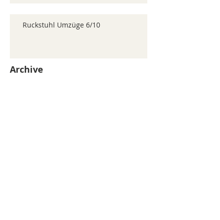
Ruckstuhl Umzüge 6/10
Archive
juillet 2026
(371)
371 posts
juin 2026
(352)
352 posts
mai 2026
(361)
361 posts
avril 2026
(336)
336 posts
mars 2026
(344)
344 posts
février 2026
(330)
330 posts
janvier 2026
(326)
326 posts
décembre 2025
(320)
320 posts
novembre 2025
(330)
330 posts
octobre 2025
(347)
347 posts
septembre 2025
(353)
353 posts
août 2025
(338)
338 posts