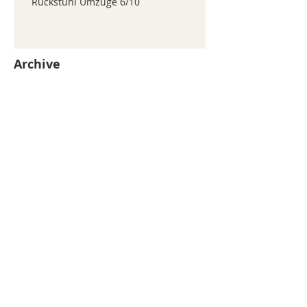
Ruckstuhl Umzüge 6/10
Archive
juillet 2026
(371)
371 posts
juin 2026
(352)
352 posts
mai 2026
(361)
361 posts
avril 2026
(336)
336 posts
mars 2026
(344)
344 posts
février 2026
(330)
330 posts
janvier 2026
(326)
326 posts
décembre 2025
(320)
320 posts
novembre 2025
(330)
330 posts
octobre 2025
(347)
347 posts
septembre 2025
(353)
353 posts
août 2025
(338)
338 posts
Search By Tags