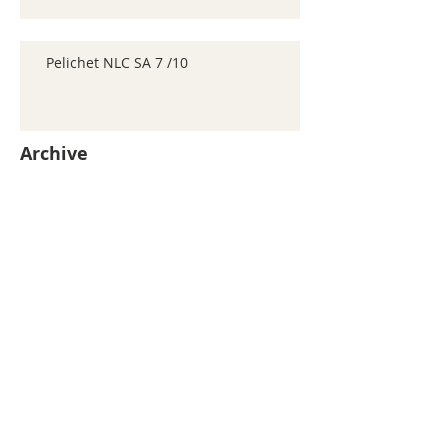
Pelichet NLC SA 7 /10
Archive
juillet 2026
(155)
155 posts
juin 2026
(352)
352 posts
mai 2026
(361)
361 posts
avril 2026
(336)
336 posts
mars 2026
(344)
344 posts
février 2026
(330)
330 posts
janvier 2026
(326)
326 posts
décembre 2025
(320)
320 posts
novembre 2025
(330)
330 posts
octobre 2025
(347)
347 posts
septembre 2025
(353)
353 posts
août 2025
(338)
338 posts