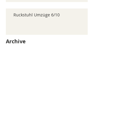
Ruckstuhl Umzüge 6/10
Archive
juillet 2026
(371)
371 posts
juin 2026
(352)
352 posts
mai 2026
(361)
361 posts
avril 2026
(336)
336 posts
mars 2026
(344)
344 posts
février 2026
(330)
330 posts
janvier 2026
(326)
326 posts
décembre 2025
(320)
320 posts
novembre 2025
(330)
330 posts
octobre 2025
(347)
347 posts
septembre 2025
(353)
353 posts
août 2025
(338)
338 posts