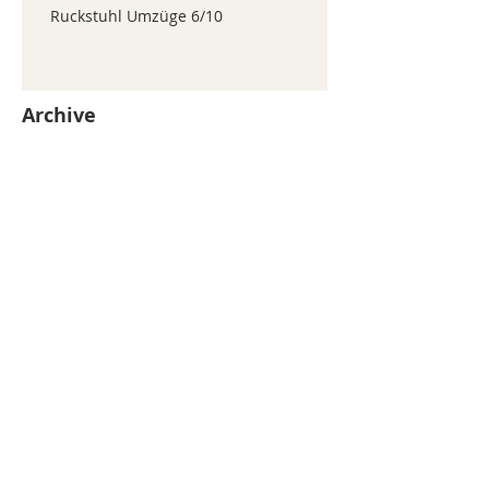
Ruckstuhl Umzüge 6/10
Archive
juillet 2026
(371)
371 posts
juin 2026
(352)
352 posts
mai 2026
(361)
361 posts
avril 2026
(336)
336 posts
mars 2026
(344)
344 posts
février 2026
(330)
330 posts
janvier 2026
(326)
326 posts
décembre 2025
(320)
320 posts
novembre 2025
(330)
330 posts
octobre 2025
(347)
347 posts
septembre 2025
(353)
353 posts
août 2025
(338)
338 posts
Search By Tags