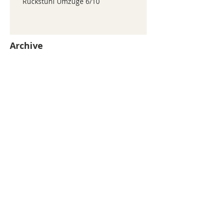
Ruckstuhl Umzüge 6/10
Archive
juillet 2026
(371)
371 posts
juin 2026
(352)
352 posts
mai 2026
(361)
361 posts
avril 2026
(336)
336 posts
mars 2026
(344)
344 posts
février 2026
(330)
330 posts
janvier 2026
(326)
326 posts
décembre 2025
(320)
320 posts
novembre 2025
(330)
330 posts
octobre 2025
(347)
347 posts
septembre 2025
(353)
353 posts
août 2025
(338)
338 posts
Search By Tags