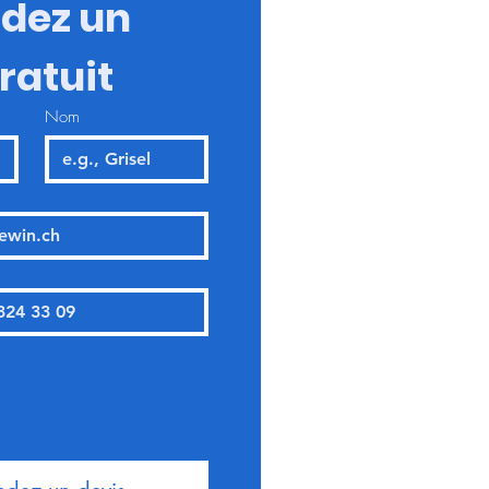
ez un 
ratuit
Nom