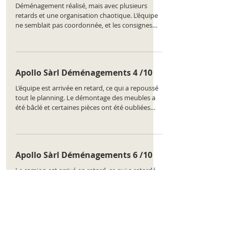
Déménagement réalisé, mais avec plusieurs
retards et une organisation chaotique. L’équipe
ne semblait pas coordonnée, et les consignes
n’étaient pas respectées. Classement de
l'entreprise :
https://www.comparatus.net/demenagement-
lancy
Apollo Sàrl Déménagements 4 /10
L’équipe est arrivée en retard, ce qui a repoussé
tout le planning. Le démontage des meubles a
été bâclé et certaines pièces ont été oubliées
lors du chargement. Classement de l'entreprise :
https://www.comparatus.net/demenagement-
lancy
Apollo Sàrl Déménagements 6 /10
Le camion est arrivé en retard, ce qui a retardé
tout le planning. L’équipe n’était pas coordonnée
et a multiplié les erreurs dans le placement des
affaires. Classement de l'entreprise :
https://www.comparatus.net/demenagement-
lancy