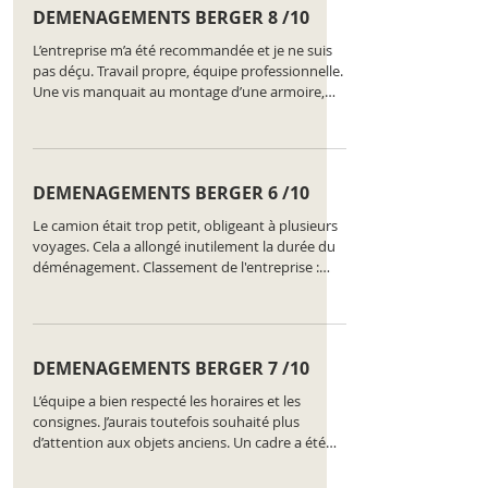
DEMENAGEMENTS BERGER 8 /10
L’entreprise m’a été recommandée et je ne suis
pas déçu. Travail propre, équipe professionnelle.
Une vis manquait au montage d’une armoire,
mais ça a été géré sans frais. Classement de
l'entreprise :
https://www.comparatus.net/demenagement-
nyon
DEMENAGEMENTS BERGER 6 /10
Le camion était trop petit, obligeant à plusieurs
voyages. Cela a allongé inutilement la durée du
déménagement. Classement de l'entreprise :
https://www.comparatus.net/demenagement-
nyon
DEMENAGEMENTS BERGER 7 /10
L’équipe a bien respecté les horaires et les
consignes. J’aurais toutefois souhaité plus
d’attention aux objets anciens. Un cadre a été
mal manipulé. Classement de l'entreprise :
https://www.comparatus.net/demenagement-