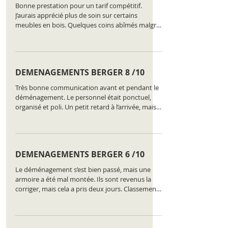
Bonne prestation pour un tarif compétitif.
J’aurais apprécié plus de soin sur certains
meubles en bois. Quelques coins abîmés malgré
les protections. Classement de l'entreprise :
https://www.comparatus.net/demenagement-
nyon
DEMENAGEMENTS BERGER 8 /10
Très bonne communication avant et pendant le
déménagement. Le personnel était ponctuel,
organisé et poli. Un petit retard à l’arrivée, mais
tout s’est bien terminé. Classement de
l'entreprise :
https://www.comparatus.net/demenagement-
nyon
DEMENAGEMENTS BERGER 6 /10
Le déménagement s’est bien passé, mais une
armoire a été mal montée. Ils sont revenus la
corriger, mais cela a pris deux jours. Classement
de l'entreprise :
https://www.comparatus.net/demenagement-
nyon