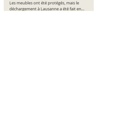
Les meubles ont été protégés, mais le
déchargement à Lausanne a été fait en
désordre. Classement de l'entreprise :
https://www.comparatus.net/demenagement-
nyon
DEMENAGEMENTS BERGER 7 /10
Le devis a été respecté, et le travail terminé dans
les délais. Cependant, le démontage a été mal
exécuté, ce qui a compliqué la remontée des
meubles. Classement de l'entreprise :
https://www.comparatus.net/demenagement-
nyon
DEMENAGEMENTS BERGER 8 /10
L’organisation a été bonne. L’équipe est arrivée à
l’heure et a bien géré les étapes. Quelques
affaires mal rangées, mais globalement une
bonne expérience. Classement de l'entreprise :
https://www.comparatus.net/demenagement-
nyon
DEMENAGEMENTS BERGER 10 /10