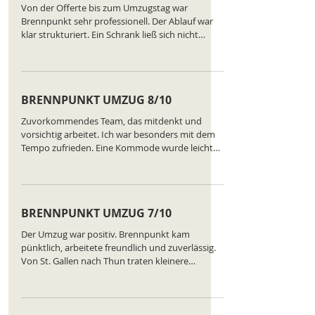
Von der Offerte bis zum Umzugstag war
Brennpunkt sehr professionell. Der Ablauf war
klar strukturiert. Ein Schrank ließ sich nicht
wieder aufbauen, weil Teile fehlten, aber das
Team bot sofort eine Lösung an. Ranking des
Unternehmens:
https://www.comparatus.net/umzug-st-gallen
BRENNPUNKT UMZUG 8/10
Zuvorkommendes Team, das mitdenkt und
vorsichtig arbeitet. Ich war besonders mit dem
Tempo zufrieden. Eine Kommode wurde leicht
beschädigt, aber das wurde sofort gemeldet und
dokumentiert. Gute Erfahrung. Ranking des
Unternehmens:
https://www.comparatus.net/umzug-st-gallen
BRENNPUNKT UMZUG 7/10
Der Umzug war positiv. Brennpunkt kam
pünktlich, arbeitete freundlich und zuverlässig.
Von St. Gallen nach Thun traten kleinere
Verzögerungen auf, die jedoch schnell gelöst
wurden. Möbel blieben unbeschädigt, guter
Service. Ranking des Unternehmens:
https://www.comparatus.net/umzug-st-gallen