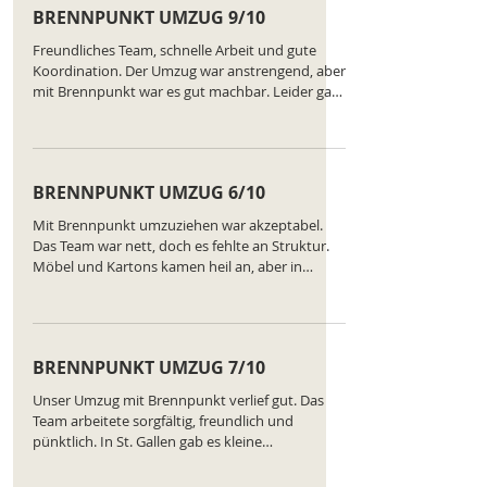
BRENNPUNKT UMZUG 9/10
Freundliches Team, schnelle Arbeit und gute
Koordination. Der Umzug war anstrengend, aber
mit Brennpunkt war es gut machbar. Leider gab
es ein Missverständnis bei der
Zwischenlagerung, das aber geklärt wurde.
Ranking des Unternehmens:
https://www.comparatus.net/umzug-st-gallen
BRENNPUNKT UMZUG 6/10
Mit Brennpunkt umzuziehen war akzeptabel.
Das Team war nett, doch es fehlte an Struktur.
Möbel und Kartons kamen heil an, aber in
Luzern mussten wir vieles selbst neu sortieren.
Insgesamt ein Service, der nicht schlecht, aber
auch nicht bes Ranking des Unternehmens:
https://www.comparatus.net/umzug-st-gallen
BRENNPUNKT UMZUG 7/10
Unser Umzug mit Brennpunkt verlief gut. Das
Team arbeitete sorgfältig, freundlich und
pünktlich. In St. Gallen gab es kleine
Verzögerungen beim Ausladen, die aber schnell
gelöst wurden. Alles kam heil an, insgesamt