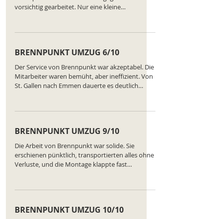
vorsichtig gearbeitet. Nur eine kleine
Verspätung beim Start. Von St. Gallen nach St.
Gallen verlief der Transport ohne größere
Probleme. Ranking des Unternehmens:
https://www.comparatus.net/umzug-st-gallen
BRENNPUNKT UMZUG 6/10
Der Service von Brennpunkt war akzeptabel. Die
Mitarbeiter waren bemüht, aber ineffizient. Von
St. Gallen nach Emmen dauerte es deutlich
länger als angekündigt. Alles blieb heil, doch der
Gesamteindruck war eher enttäuschend.
Mittelmäßig, nicht mehr. Ranking des
Unternehmens:
BRENNPUNKT UMZUG 9/10
https://www.comparatus.net/umzug-st-gallen
Die Arbeit von Brennpunkt war solide. Sie
erschienen pünktlich, transportierten alles ohne
Verluste, und die Montage klappte fast
reibungslos. Ein Missverständnis beim
Möbelaufbau war der einzige Minuspunkt.
Ranking des Unternehmens:
https://www.comparatus.net/umzug-st-gallen
BRENNPUNKT UMZUG 10/10