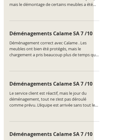
mais le démontage de certains meubles a été
fait à la hâte. Rien de cassé, mais j’ai dû réajuster
des éléments moi-même. Classement de
l'entreprise :
https://www.comparatus.net/demenagement-
Déménagements Calame SA 7 /10
la-chaux-de-fonds
Déménagement correct avec Calame . Les
meubles ont bien été protégés, mais le
chargement a pris beaucoup plus de temps que
prévu. L’organisation pourrait être améliorée
pour gagner en efficacité. Classement de
l'entreprise :
https://www.comparatus.net/demenagement-
Déménagements Calame SA 7 /10
la-chaux-de-fonds
Le service client est réactif, mais le jour du
déménagement, tout ne s’est pas déroulé
comme prévu. L’équipe est arrivée sans tout le
matériel nécessaire, ce qui a causé des retards
dans le planning. Classement de l'entreprise :
https://www.comparatus.net/demenagement-
la-chaux-de-fonds
Déménagements Calame SA 7 /10