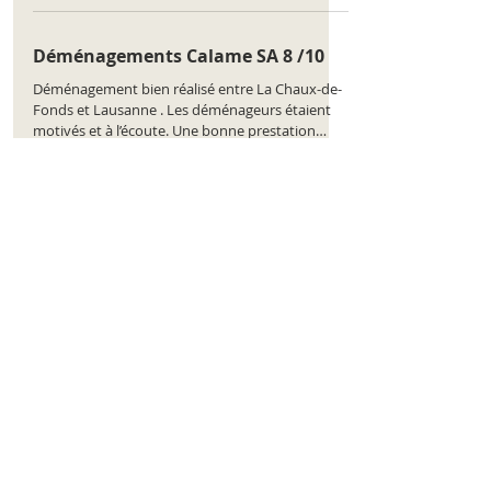
https://www.comparatus.net/demenagement-
la-chaux-de-fonds
Déménagements Calame SA 8 /10
Déménagement bien réalisé entre La Chaux-de-
Fonds et Lausanne . Les déménageurs étaient
motivés et à l’écoute. Une bonne prestation
dans l’ensemble, même si quelques cartons
étaient mal étiquetés. Classement de l'entreprise
: https://www.comparatus.net/demenagement-
la-chaux-de-fonds
Déménagements Calame SA 6 /10
Le personnel était poli, mais manquait
clairement d’expérience. Plusieurs meubles ont
été mal manipulés et abîmés. Classement de
l'entreprise :
https://www.comparatus.net/demenagement-
la-chaux-de-fonds
Déménagements Calame SA 7 /10
Le devis était raisonnable et les délais tenus.
Néanmoins, une fois sur place, j’ai constaté que
l’équipe avait oublié plusieurs pièces de