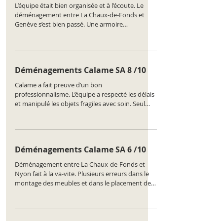
L’équipe était bien organisée et à l’écoute. Le
déménagement entre La Chaux-de-Fonds et
Genève s’est bien passé. Une armoire
légèrement abîmée, mais cela a été signalé et
pris en charge. Classement de l'entreprise :
https://www.comparatus.net/demenagement-
la-chaux-de-fonds
Déménagements Calame SA 8 /10
Calame a fait preuve d’un bon
professionnalisme. L’équipe a respecté les délais
et manipulé les objets fragiles avec soin. Seul
bémol : un oubli de pièce pour le lit, livré le
lendemain. Classement de l'entreprise :
https://www.comparatus.net/demenagement-
la-chaux-de-fonds
Déménagements Calame SA 6 /10
Déménagement entre La Chaux-de-Fonds et
Nyon fait à la va-vite. Plusieurs erreurs dans le
montage des meubles et dans le placement des
cartons. Classement de l'entreprise :
https://www.comparatus.net/demenagement-
la-chaux-de-fonds