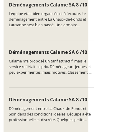
Déménagements Calame SA 8 /10
L’équipe était bien organisée et à l’écoute. Le
déménagement entre La Chaux-de-Fonds et
Lausanne s’est bien passé. Une armoire
légèrement abîmée, mais cela a été signalé et
pris en charge. Classement de l'entreprise :
https://www.comparatus.net/demenagement-
la-chaux-de-fonds
Déménagements Calame SA 6 /10
Calame m’a proposé un tarif attractif, mais le
service reflétait ce prix. Déménageurs jeunes et
peu expérimentés, mais motivés. Classement de
l'entreprise :
https://www.comparatus.net/demenagement-
la-chaux-de-fonds
Déménagements Calame SA 8 /10
Déménagement entre La Chaux-de-Fonds et
Sion dans des conditions idéales. L’équipe a été
professionnelle et discrète. Quelques petits
oublis dans le démontage, mais tout est arrivé
en bon état. Classement de l'entreprise :