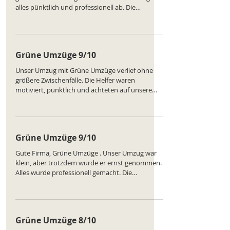
alles pünktlich und professionell ab. Die
Mitarbeiter waren freundlich und vorsichtig. Ein
paar kleinere Kratzer an den Möbeln, aber
insgesamt eine gute Leistung. Ranking des
Unternehmens:
Grüne Umzüge 9/10
https://www.comparatus.net/umzug-bern
Unser Umzug mit Grüne Umzüge verlief ohne
größere Zwischenfälle. Die Helfer waren
motiviert, pünktlich und achteten auf unsere
Möbel. Der Preis war angemessen. Nur beim
Aufbau der Möbel in Olten dauerte es etwas zu
lang. Ansonsten klare Empfehlung. Ranking des
Unternehmens:
Grüne Umzüge 9/10
https://www.comparatus.net/umzug-bern
Gute Firma, Grüne Umzüge . Unser Umzug war
klein, aber trotzdem wurde er ernst genommen.
Alles wurde professionell gemacht. Die
Rechnung wurde etwas verspätet geschickt,
aber das war kein Problem. Ansonsten alles top.
Danke. Ranking des Unternehmens:
https://www.comparatus.net/umzug-bern
Grüne Umzüge 8/10