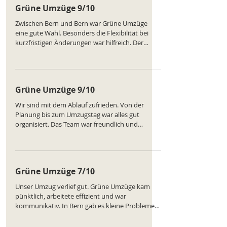
Grüne Umzüge 9/10
https://www.comparatus.net/umzug-bern
Zwischen Bern und Bern war Grüne Umzüge
eine gute Wahl. Besonders die Flexibilität bei
kurzfristigen Änderungen war hilfreich. Der
Fahrer war etwas ungeduldig, aber das Team
arbeitete schnell und sauber. Kein Bruch, kein
Chaos – solide Arbeit. Ranking des
Unternehmens:
Grüne Umzüge 9/10
https://www.comparatus.net/umzug-bern
Wir sind mit dem Ablauf zufrieden. Von der
Planung bis zum Umzugstag war alles gut
organisiert. Das Team war freundlich und
hilfsbereit. Nur beim Tragen in Olten gab es
leichte Unordnung. Sonst hat Grüne Umzüge
unsere Erwartungen weitgehend erfüllt. Ranking
des Unternehmens:
Grüne Umzüge 7/10
https://www.comparatus.net/umzug-bern
Unser Umzug verlief gut. Grüne Umzüge kam
pünktlich, arbeitete effizient und war
kommunikativ. In Bern gab es kleine Probleme
bei der Koordination, die schnell gelöst wurden.
Die Möbel kamen heil an. Insgesamt eine solide