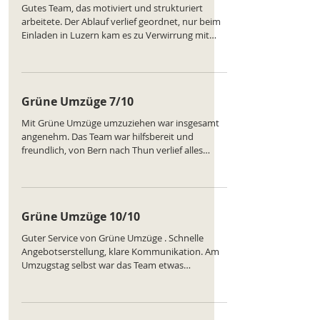
Gutes Team, das motiviert und strukturiert
arbeitete. Der Ablauf verlief geordnet, nur beim
Einladen in Luzern kam es zu Verwirrung mit
den Kisten. Sonst verlief der Umzug angenehm
ruhig. Ein fairer Preis für solide Arbeit – gerne
wieder! Ranking des Unternehmens:
https://www.comparatus.net/umzug-bern
Grüne Umzüge 7/10
Mit Grüne Umzüge umzuziehen war insgesamt
angenehm. Das Team war hilfsbereit und
freundlich, von Bern nach Thun verlief alles
weitgehend reibungslos. Einige Möbel wurden
zwar nicht perfekt platziert, aber keine Schäden
entstanden. Wir würden die Firma wieder
buchen. Ranking des Unternehmens:
Grüne Umzüge 10/10
https://www.comparatus.net/umzug-bern
Guter Service von Grüne Umzüge . Schnelle
Angebotserstellung, klare Kommunikation. Am
Umzugstag selbst war das Team etwas
unerfahren, aber sehr bemüht und unter
Anleitung des Fahrers wurde alles gut. Nichts
beschadigt. Für den Preis absolut in Ordnung.
Ranking des Unternehmens: