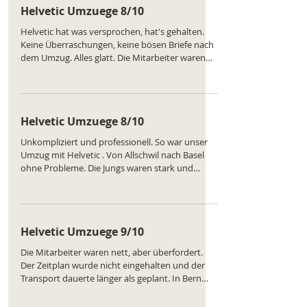
Helvetic Umzuege 8/10
Helvetic hat was versprochen, hat's gehalten.
Keine Überraschungen, keine bösen Briefe nach
dem Umzug. Alles glatt. Die Mitarbeiter waren
okay, nicht super gesprächig, aber höflich.
Manchmal ist das besser. Preis war fair. Würde
ich wieder buchen. Ranking des Unternehmens:
https://www.comparatus.net/umzug-allschwil
Helvetic Umzuege 8/10
Unkompliziert und professionell. So war unser
Umzug mit Helvetic . Von Allschwil nach Basel
ohne Probleme. Die Jungs waren stark und
haben auch bei Regen durchgezogen. Die
Planung der Laderoute im Transporter war nicht
optimal, aber das wurde unterwegs korrigiert.
Gute Improvisation. Ranking des
Helvetic Umzuege 9/10
Unternehmens:
https://www.comparatus.net/umzug-allschwil
Die Mitarbeiter waren nett, aber überfordert.
Der Zeitplan wurde nicht eingehalten und der
Transport dauerte länger als geplant. In Bern
ging der Aufbau langsam voran. Immerhin blieb
alles ganz. Durchschnittlicher Service. Ranking