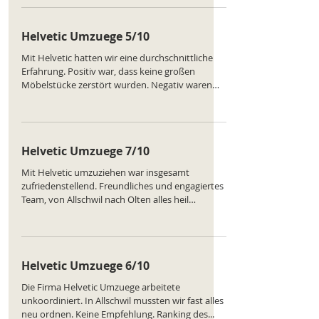
des Unternehmens:
https://www.comparatus.net/umzug-allschwil
Helvetic Umzuege 5/10
Mit Helvetic hatten wir eine durchschnittliche
Erfahrung. Positiv war, dass keine großen
Möbelstücke zerstört wurden. Negativ waren
die Verspätungen und die schlechte
Organisation. Von Allschwil nach Kriens dauerte
alles viel zu lange. Ranking des Unternehmens:
https://www.comparatus.net/umzug-allschwil
Helvetic Umzuege 7/10
Mit Helvetic umzuziehen war insgesamt
zufriedenstellend. Freundliches und engagiertes
Team, von Allschwil nach Olten alles heil
angekommen. Die Organisation hätte minimal
besser sein können, aber nichts Gravierendes.
Ranking des Unternehmens:
https://www.comparatus.net/umzug-allschwil
Helvetic Umzuege 6/10
Die Firma Helvetic Umzuege arbeitete
unkoordiniert. In Allschwil mussten wir fast alles
neu ordnen. Keine Empfehlung. Ranking des...