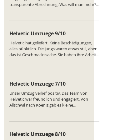
transparente Abrechnung. Was will man mehr?
Ein bisschen mehr Enthusiasmus vom Team
wäre schön gewesen, aber Hauptsache, die
Arbeit wird gemacht. Sehr zufrieden. Ranking
des Unternehmens:
Helvetic Umzuege 9/10
https://www.comparatus.net/umzug-allschwil
Helvetic hat geliefert. Keine Beschädigungen,
alles pünktlich. Die Jungs waren etwas still, aber
das ist Geschmackssache. Sie haben ihre Arbeit
gemacht und das war's. Manchmal ist das
besser als too much talk. Preis war okay. Würde
ich weiterempfehlen. Ranking des
Unternehmens:
Helvetic Umzuege 7/10
https://www.comparatus.net/umzug-allschwil
Unser Umzug verlief positiv. Das Team von
Helvetic war freundlich und engagiert. Von
Allschwil nach Koeniz gab es kleine
Verzögerungen, aber alles wurde effizient
erledigt. Möbel unbeschädigt, insgesamt guter
Service. Ranking des Unternehmens:
https://www.comparatus.net/umzug-allschwil
Helvetic Umzuege 8/10