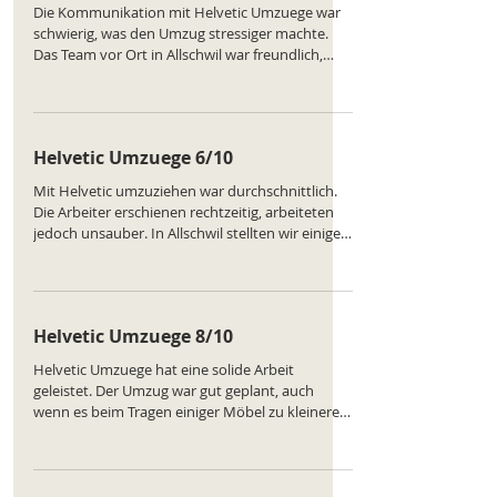
Die Kommunikation mit Helvetic Umzuege war
schwierig, was den Umzug stressiger machte.
Das Team vor Ort in Allschwil war freundlich,
aber nicht sehr effizient. Der Transport nach
Luzern verlief reibungslos, dennoch keine
Spitzenbewertung. Ranking des Unternehmens:
https://www.comparatus.net/umzug-allschwil
Helvetic Umzuege 6/10
Mit Helvetic umzuziehen war durchschnittlich.
Die Arbeiter erschienen rechtzeitig, arbeiteten
jedoch unsauber. In Allschwil stellten wir einige
Schäden fest. Der Ablauf war nicht katastrophal,
aber auch nicht zufriedenstellend. Ranking des
Unternehmens:
https://www.comparatus.net/umzug-allschwil
Helvetic Umzuege 8/10
Helvetic Umzuege hat eine solide Arbeit
geleistet. Der Umzug war gut geplant, auch
wenn es beim Tragen einiger Möbel zu kleineren
Dellen kam. Der Rest lief wie versprochen. Die
Freundlichkeit des Teams ist besonders
hervorzuheben. Ranking des Unternehmens:
https://www.comparatus.net/umzug-allschwil