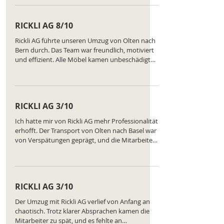
unnötig lange Dauer. Insgesamt eine
mittelmäßige Erfahrung, die keine Begeisterung
RICKLI AG 8/10
hervorruft. Ranking des Unternehmens:
https://www.comparatus.net/umzug-olten
Rickli AG führte unseren Umzug von Olten nach
Bern durch. Das Team war freundlich, motiviert
und effizient. Alle Möbel kamen unbeschädigt
an, und die Kommunikation war klar. Ranking
des Unternehmens:
https://www.comparatus.net/umzug-olten
RICKLI AG 3/10
Ich hatte mir von Rickli AG mehr Professionalität
erhofft. Der Transport von Olten nach Basel war
von Verspätungen geprägt, und die Mitarbeiter
wirkten gestresst und unorganisiert. Besonders
ärgerlich war, dass ein Schrank beschädigt
wurde und niemand die Verantwortung
übernehmen wollte. Insgesamt ein sehr
RICKLI AG 3/10
enttäuschendes Erlebnis. Ranking des
Unternehmens:
Der Umzug mit Rickli AG verlief von Anfang an
https://www.comparatus.net/umzug-olten
chaotisch. Trotz klarer Absprachen kamen die
Mitarbeiter zu spät, und es fehlte an