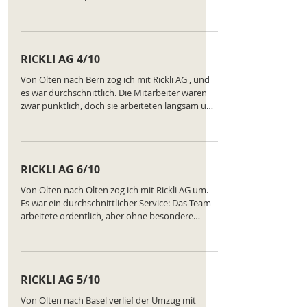
ausreichend Material. In Winterthur wurde ein
Teil der Möbel einfach im Regen abgestellt. Die
Sorgfalt war gering, einige Möbelstücke haben
Kratzer. Für den gezahlten Preis war die Leistung
RICKLI AG 4/10
wirklich unzureichend. Ranking des
Unternehmens:
Von Olten nach Bern zog ich mit Rickli AG , und
https://www.comparatus.net/umzug-olten
es war durchschnittlich. Die Mitarbeiter waren
zwar pünktlich, doch sie arbeiteten langsam und
unorganisiert. Mehrmals mussten wir selbst
eingreifen. Am Ende kam alles heil an, aber der
Stress hätte vermieden werden können. Ein
Service, der akzeptabel ist, aber nicht überzeugt.
RICKLI AG 6/10
Ranking des Unternehmens:
https://www.comparatus.net/umzug-olten
Von Olten nach Olten zog ich mit Rickli AG um.
Es war ein durchschnittlicher Service: Das Team
arbeitete ordentlich, aber ohne besondere
Sorgfalt. Einige Möbel wurden unsauber
eingepackt, was kleinere Schäden zur Folge
hatte. Die Freundlichkeit war da, doch
Professionalität habe ich mir anders vorgestellt.
RICKLI AG 5/10
Ranking des Unternehmens:
https://www.comparatus.net/umzug-olten
Von Olten nach Basel verlief der Umzug mit