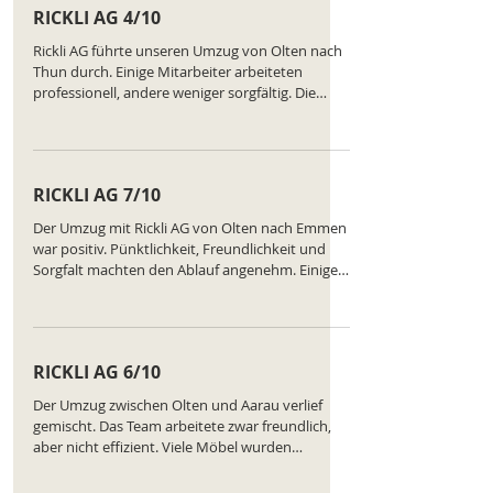
RICKLI AG 4/10
überhaupt nicht. Ranking des Unternehmens:
https://www.comparatus.net/umzug-olten
Rickli AG führte unseren Umzug von Olten nach
Thun durch. Einige Mitarbeiter arbeiteten
professionell, andere weniger sorgfältig. Die
Möbel wurden größtenteils transportiert, aber
kleinere Schäden traten auf. Die Kommunikation
war teilweise unklar, was den Ablauf erschwerte.
Insgesamt nur mittelmäßig zufrieden. Ranking
RICKLI AG 7/10
des Unternehmens:
https://www.comparatus.net/umzug-olten
Der Umzug mit Rickli AG von Olten nach Emmen
war positiv. Pünktlichkeit, Freundlichkeit und
Sorgfalt machten den Ablauf angenehm. Einige
kleine Unstimmigkeiten bei der
Kartonplatzierung trübten den Eindruck nur
leicht. Insgesamt ein guter Service. Ranking des
Unternehmens:
RICKLI AG 6/10
https://www.comparatus.net/umzug-olten
Der Umzug zwischen Olten und Aarau verlief
gemischt. Das Team arbeitete zwar freundlich,
aber nicht effizient. Viele Möbel wurden
mehrfach bewegt, weil sie falsch platziert waren.
Positiv war die faire Rechnung. Negativ war die