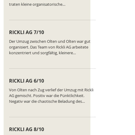
traten kleine organisatorische
Herausforderungen auf, die das Team jedoch
schnell löste. Die Möbel kamen unbeschädigt an,
und wir sind zufrieden. Ranking des
Unternehmens:
RICKLI AG 7/10
https://www.comparatus.net/umzug-olten
Der Umzug zwischen Olten und Olten war gut
organisiert. Das Team von Rickli AG arbeitete
konzentriert und sorgfältig, kleinere
Abstimmungsprobleme trübten den Ablauf
kaum. Die Möbel blieben unversehrt, und der
Ablauf war insgesamt zufriedenstellend. Ranking
des Unternehmens:
RICKLI AG 6/10
https://www.comparatus.net/umzug-olten
Von Olten nach Zug verlief der Umzug mit Rickli
AG gemischt. Positiv war die Pünktlichkeit.
Negativ war die chaotische Beladung des
Fahrzeugs, die mehrmals korrigiert werden
musste. Die Möbel blieben heil, aber der Zeitplan
wurde deutlich überschritten. Alles in allem eine
akzeptable, aber keineswegs herausragende
RICKLI AG 8/10
Leistung. Ranking des Unternehmens: