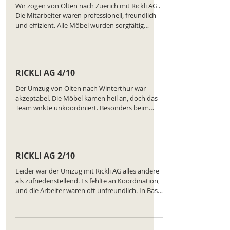
https://www.comparatus.net/umzug-olten
Wir zogen von Olten nach Zuerich mit Rickli AG .
Die Mitarbeiter waren professionell, freundlich
und effizient. Alle Möbel wurden sorgfältig
transportiert, und die Kommunikation war
jederzeit klar. Ranking des Unternehmens:
https://www.comparatus.net/umzug-olten
RICKLI AG 4/10
Der Umzug von Olten nach Winterthur war
akzeptabel. Die Möbel kamen heil an, doch das
Team wirkte unkoordiniert. Besonders beim
Beladen gab es Probleme, die unnötig Zeit
kosteten. Für den Preis war es in Ordnung, aber
die Professionalität ließ zu wünschen übrig. Eine
durchschnittliche Erfahrung, die keine klare
RICKLI AG 2/10
Empfehlung verdient. Ranking des
Unternehmens:
Leider war der Umzug mit Rickli AG alles andere
https://www.comparatus.net/umzug-olten
als zufriedenstellend. Es fehlte an Koordination,
und die Arbeiter waren oft unfreundlich. In Basel
angekommen, wurden Kartons einfach
unsortiert abgestellt. Ein Tisch hat Kratzer, und
der Kleiderschrank wurde nicht richtig
aufgebaut. Preis-Leistungs-Verhältnis passt hier