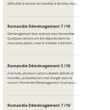
difficultés à monter les meubles à l’arrivée, mais
ils ont trouvé des solutions. Prestation
satisfaisante. Classement de l'entreprise :
https://www.comparatus.net/demenagement-
bulle
Romandie Déménagement 7 /10
Déménagement bien exécuté dans l’ensemble.
Quelques cartons ont été déposés dans les
mauvaises pièces, mais le mobilier a été bien
protégé. Romandie Déménagement a été
disponible et à l’écoute avant et après.
Classement de l'entreprise :
https://www.comparatus.net/demenagement-
Romandie Déménagement 5 /10
bulle
À l’arrivée, plusieurs cartons étaient abîmés et
humides, probablement mal chargés dans le
camion. Romandie Déménagement n’a proposé
aucun dédommagement. Le reste du
déménagement s’est fait sans incident, mais la
gestion des imprévus laisse clairement à désirer.
Classement de l'entreprise :
Romandie Déménagement 7 /10
https://www.comparatus.net/demenagement-