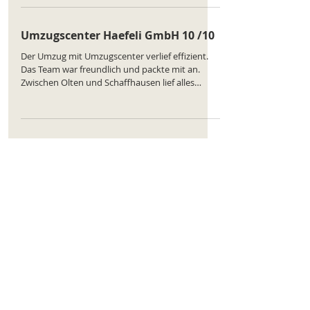
: https://www.comparatus.net/umzug-olten
Umzugscenter Haefeli GmbH 10 /10
Der Umzug mit Umzugscenter verlief effizient.
Das Team war freundlich und packte mit an.
Zwischen Olten und Schaffhausen lief alles
planmäßig. Lediglich ein Karton wurde im
falschen Zimmer abgestellt. Insgesamt eine gute
Erfahrung. Ranking des Unternehmens :
https://www.comparatus.net/umzug-olten
Umzugscenter Haefeli GmbH 10/10
Ganz gute umzugsfirma alle sind sehr bemüht
dem wünschen des Kunden gerrecht zu werden
Umzugscenter Haefeli GmbH 10 /10
Unser Umzug mit der Umzugsfirma wurde zügig
durchgeführt. Von Olten nach Basel lief alles gut.
Die Verpackung hätte etwas besser sein können,
aber die Möbel kamen unbeschädigt an. Das