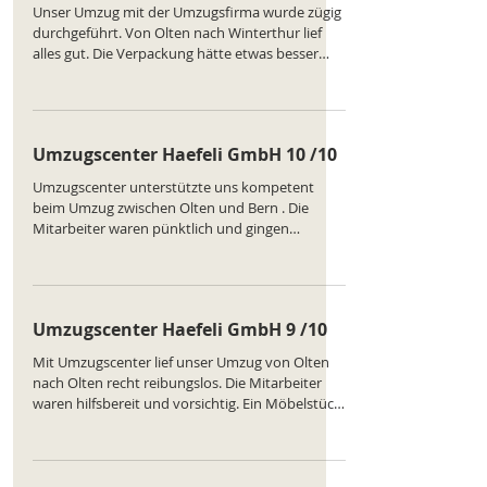
Unser Umzug mit der Umzugsfirma wurde zügig
durchgeführt. Von Olten nach Winterthur lief
alles gut. Die Verpackung hätte etwas besser
sein können, aber die Möbel kamen
unbeschädigt an. Das Team war freundlich und
engagiert. Ranking des Unternehmens :
https://www.comparatus.net/umzug-olten
Umzugscenter Haefeli GmbH 10 /10
Umzugscenter unterstützte uns kompetent
beim Umzug zwischen Olten und Bern . Die
Mitarbeiter waren pünktlich und gingen
sorgsam mit unseren Sachen um. Kleinere
Missverständnisse konnten schnell geklärt
werden. Ranking des Unternehmens :
https://www.comparatus.net/umzug-olten
Umzugscenter Haefeli GmbH 9 /10
Mit Umzugscenter lief unser Umzug von Olten
nach Olten recht reibungslos. Die Mitarbeiter
waren hilfsbereit und vorsichtig. Ein Möbelstück
hatte eine kleine Macke, aber es wurde kulant
geregelt. Insgesamt ein solider Service. Ranking
des Unternehmens :
https://www.comparatus.net/umzug-olten