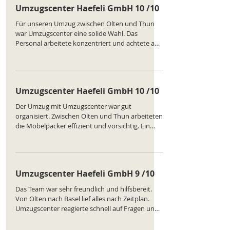
Umzugscenter Haefeli GmbH 10 /10
Für unseren Umzug zwischen Olten und Thun
war Umzugscenter eine solide Wahl. Das
Personal arbeitete konzentriert und achtete auf
Details. Ein Schrank wurde leicht beschädigt,
aber professionell repariert. Gute Betreuung.
Ranking des Unternehmens :
https://www.comparatus.net/umzug-olten
Umzugscenter Haefeli GmbH 10 /10
Der Umzug mit Umzugscenter war gut
organisiert. Zwischen Olten und Thun arbeiteten
die Möbelpacker effizient und vorsichtig. Ein
kleiner Schaden wurde zügig behoben. Die
Kommunikation war klar und freundlich.
Ranking des Unternehmens :
https://www.comparatus.net/umzug-olten
Umzugscenter Haefeli GmbH 9 /10
Das Team war sehr freundlich und hilfsbereit.
Von Olten nach Basel lief alles nach Zeitplan.
Umzugscenter reagierte schnell auf Fragen und
Anliegen. Einziger Kritikpunkt: etwas unklare
Kartonbeschriftung. Ranking des Unternehmens