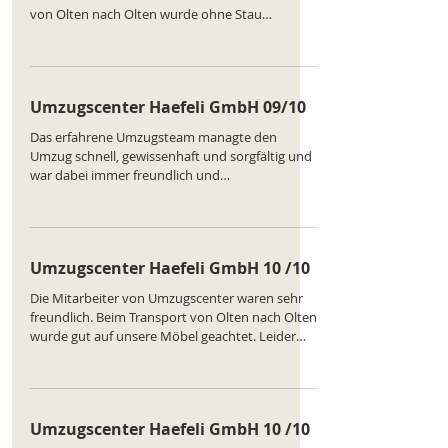
von Olten nach Olten wurde ohne Stau
bewältigt. Nur beim Einladen gab es kurze
Verzögerungen. Insgesamt gut. Ranking des
Unternehmens :
https://www.comparatus.net/umzug-olten
Umzugscenter Haefeli GmbH 09/10
Das erfahrene Umzugsteam managte den
Umzug schnell, gewissenhaft und sorgfältig und
war dabei immer freundlich und
entgegenkommend.Danke !
Umzugscenter Haefeli GmbH 10 /10
Die Mitarbeiter von Umzugscenter waren sehr
freundlich. Beim Transport von Olten nach Olten
wurde gut auf unsere Möbel geachtet. Leider
fehlten am Ende zwei Kartons, die später
geliefert wurden. Insgesamt dennoch positiv.
Ranking des Unternehmens :
https://www.comparatus.net/umzug-olten
Umzugscenter Haefeli GmbH 10 /10