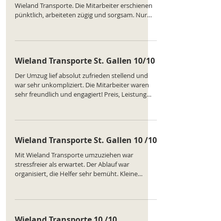
Wieland Transporte. Die Mitarbeiter erschienen
pünktlich, arbeiteten zügig und sorgsam. Nur
das Einrichten der Möbel zog sich etwas in die
Länge. Trotzdem würden wir Wieland wieder
beauftragen. Ranking des Unternehmens :
https://www.comparatus.net/umzug-st-gallen
Wieland Transporte St. Gallen 10/10
Der Umzug lief absolut zufrieden stellend und
war sehr unkompliziert. Die Mitarbeiter waren
sehr freundlich und engagiert! Preis, Leistung
war angemessen, immer wieder gerne mit
Wieland ! https://wielandtransporte.ch/
Wieland Transporte St. Gallen 10 /10
Mit Wieland Transporte umzuziehen war
stressfreier als erwartet. Der Ablauf war
organisiert, die Helfer sehr bemüht. Kleine
Abstriche beim Einpacken von Gläsern, aber
nichts zerbrach. Empfehlenswerte Firma für
Umzüge in der Region. Ranking des
Unternehmens :
Wieland Transporte 10 /10
https://www.comparatus.net/umzug-st-gallen