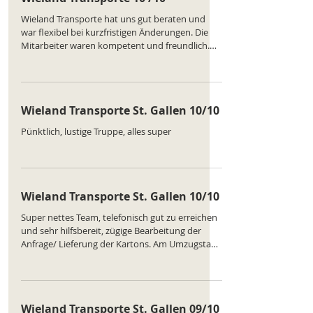
Wieland Transporte hat uns gut beraten und
war flexibel bei kurzfristigen Änderungen. Die
Mitarbeiter waren kompetent und freundlich.
Ein Regal ging fast kaputt, wurde aber gerettet.
Insgesamt waren wir mit dem Umzug sehr
zufrieden. Ranking des Unternehmens :
https://www.comparatus.net/umzug-st-gallen
Wieland Transporte St. Gallen 10/10
Pünktlich, lustige Truppe, alles super
Wieland Transporte St. Gallen 10/10
Super nettes Team, telefonisch gut zu erreichen
und sehr hilfsbereit, zügige Bearbeitung der
Anfrage/ Lieferung der Kartons. Am Umzugstag
lief alles glatt, über pünktlich gestartet, ruckzuck
ver- und entladen + sehr freundlich. Auch wenn
der Umzug für einen selbst sehr stressig ist,
geben die Männer einen das Gefühl, dass alles
Wieland Transporte St. Gallen 09/10
gut wird :) kein Problem ist nicht zu lösen.