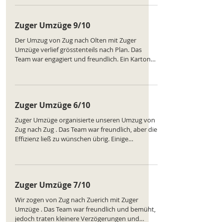
gute Erfahrung mit einem professionellen
Service. Ranking des Unternehmens:
Zuger Umzüge 9/10
https://www.comparatus.net/umzug-zug
Der Umzug von Zug nach Olten mit Zuger
Umzüge verlief grösstenteils nach Plan. Das
Team war engagiert und freundlich. Ein Karton
wurde leicht beschädigt, was etwas ärgerlich
war. Dennoch würden wir das Unternehmen
wieder wählen, da alles andere sehr gut
funktionierte. Ranking des Unternehmens:
Zuger Umzüge 6/10
https://www.comparatus.net/umzug-zug
Zuger Umzüge organisierte unseren Umzug von
Zug nach Zug . Das Team war freundlich, aber die
Effizienz ließ zu wünschen übrig. Einige
Möbelstücke wurden beschädigt und
Verzögerungen traten auf. Die Koordination war
nicht optimal. Ein mäßiger Service. Ranking des
Unternehmens:
Zuger Umzüge 7/10
https://www.comparatus.net/umzug-zug
Wir zogen von Zug nach Zuerich mit Zuger
Umzüge . Das Team war freundlich und bemüht,
jedoch traten kleinere Verzögerungen und