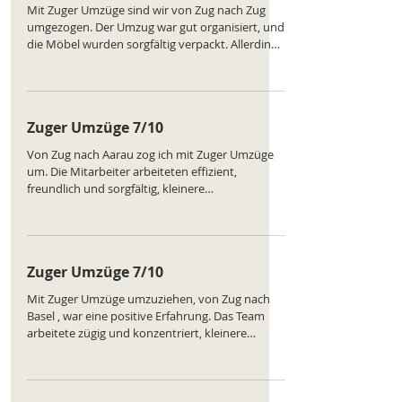
Mit Zuger Umzüge sind wir von Zug nach Zug
umgezogen. Der Umzug war gut organisiert, und
die Möbel wurden sorgfältig verpackt. Allerdings
hätten die Mitarbeiter beim Ausladen etwas
strukturierter vorgehen können. Dennoch ein
solider und empfehlenswerter Service. Ranking
des Unternehmens:
Zuger Umzüge 7/10
https://www.comparatus.net/umzug-zug
Von Zug nach Aarau zog ich mit Zuger Umzüge
um. Die Mitarbeiter arbeiteten effizient,
freundlich und sorgfältig, kleinere
Verzögerungen traten auf. Die Möbel blieben
heil, und der Ablauf war insgesamt
zufriedenstellend. Ranking des Unternehmens:
https://www.comparatus.net/umzug-zug
Zuger Umzüge 7/10
Mit Zuger Umzüge umzuziehen, von Zug nach
Basel , war eine positive Erfahrung. Das Team
arbeitete zügig und konzentriert, kleinere
Verzögerungen traten beim Beladen auf. Alles
kam heil an, und der Service war zuverlässig.
Ranking des Unternehmens:
https://www.comparatus.net/umzug-zug