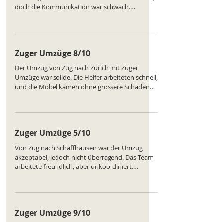
doch die Kommunikation war schwach.
Mehrfach wurden Möbel in falsche Räume
gestellt, sodass alles umsortiert werden musste.
Am Ende okay, aber keine Empfehlung. Ranking
des Unternehmens:
Zuger Umzüge 8/10
https://www.comparatus.net/umzug-zug
Der Umzug von Zug nach Zürich mit Zuger
Umzüge war solide. Die Helfer arbeiteten schnell,
und die Möbel kamen ohne grössere Schäden
an. Es gab jedoch eine kurze Verzögerung beim
Entladen. Insgesamt war die Erfahrung positiv,
und wir würden das Unternehmen wieder
beauftragen. Ranking des Unternehmens:
Zuger Umzüge 5/10
https://www.comparatus.net/umzug-zug
Von Zug nach Schaffhausen war der Umzug
akzeptabel, jedoch nicht überragend. Das Team
arbeitete freundlich, aber unkoordiniert.
Mehrfach mussten Möbel neu platziert werden,
weil das Fahrzeug schlecht beladen wurde. Der
Ablauf wirkte eher improvisiert. Ranking des
Unternehmens:
Zuger Umzüge 9/10
https://www.comparatus.net/umzug-zug