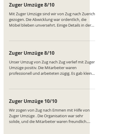
Zuger Umzüge 8/10
Mit Zuger Umzüge sind wir von Zug nach Zuerich
gezogen. Die Abwicklung war ordentlich, die
Möbel blieben unversehrt. Einige Details in der
Organisation hätten besser abgestimmt werden
können, aber das Gesamtpaket stimmt. Preislich
fair und eine sichere Wahl für Umzüge. Ranking
des Unternehmens:
Zuger Umzüge 8/10
https://www.comparatus.net/umzug-zug
Unser Umzug von Zug nach Zug verlief mit Zuger
Umzüge positiv. Die Mitarbeiter waren
professionell und arbeiteten zügig. Es gab kleine
Verzögerungen beim Beladen, aber die
Stimmung war gut, und die Möbel kamen sicher
an. Ein Service, den wir gerne weiterempfehlen.
Ranking des Unternehmens:
Zuger Umzüge 10/10
https://www.comparatus.net/umzug-zug
Wir zogen von Zug nach Emmen mit Hilfe von
Zuger Umzüge . Die Organisation war sehr
solide, und die Mitarbeiter waren freundlich.
Lediglich beim Aufstellen der Möbel gab es
kleinere Missverständnisse. Insgesamt aber eine